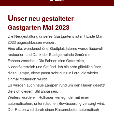
NICKIS RESTAURANT – 3950
Nickis Cafe Restaurant – 3950 Gmünd – Waldviertel – NÖ
Zum
GMÜND – WALDVIERTEL
Inhalt
U
springen
nser neu gestalteter
Gastgarten Mai 2023
Die Neugestaltung unseres Gastgartens ist mit Ende Mai
2023 abgeschlossen worden.
Eine alte, wunderschöne Stadtplatzlaterne wurde liebevoll
restauriert und Dank der
Stadtgemeinde Gmünd
mit
Fahnen versehen. Die Fahnen sind Österreich,
Niederösterreich und Gmünd. Ich bin sehr glücklich über
diese Lampe, diese passt sehr gut zur Lore, die wieder
einmal restauriert wurde.
Es wurden auch neue Lampen rund um den Rasen gesetzt,
die sich diesem Stil anpassen.
Weiters wurde ein Rollrasen verlegt, der mit einer
automatischen, unterirdischen Bewässerung versorgt wird.
Der Rasen wird durch einen Rasenroboter automatisch