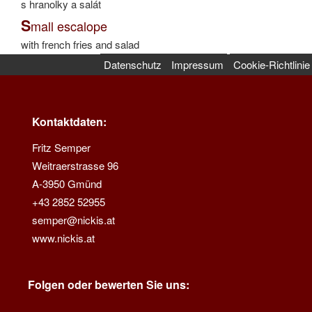
s hranolky a salát
S
mall escalope
with french fries and salad
Datenschutz
Impressum
Cookie-Richtlinie
Kontaktdaten:
Fritz Semper
Weitraerstrasse 96
A-3950 Gmünd
+43 2852 52955
semper@nickis.at
www.nickis.at
Folgen oder bewerten Sie uns: