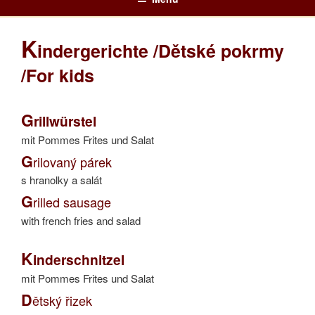
NICKIS RESTAURANT – 3950
Nickis Cafe Restaurant – 3950 Gmünd – Waldviertel – NÖ
Zum
GMÜND – WALDVIERTEL
Inhalt
K
springen
indergerichte /Dětské pokrmy
/For kids
G
rillwürstel
mit Pommes Frites und Salat
G
rilovaný párek
s hranolky a salát
G
rilled sausage
with french fries and salad
K
inderschnitzel
mit Pommes Frites und Salat
D
ětský řizek