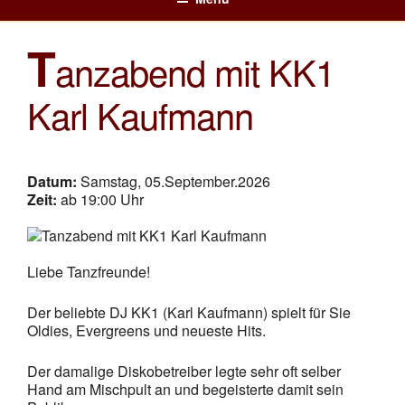
NICKIS RESTAURANT – 3950
Nickis Cafe Restaurant – 3950 Gmünd – Waldviertel – NÖ
Zum
GMÜND – WALDVIERTEL
Inhalt
T
springen
anzabend mit KK1
Karl Kaufmann
Datum:
Samstag, 05.September.2026
Zeit:
ab 19:00 Uhr
Liebe Tanzfreunde!
Der beliebte DJ KK1 (Karl Kaufmann) spielt für Sie
Oldies, Evergreens und neueste Hits.
Der damalige Diskobetreiber legte sehr oft selber
Hand am Mischpult an und begeisterte damit sein