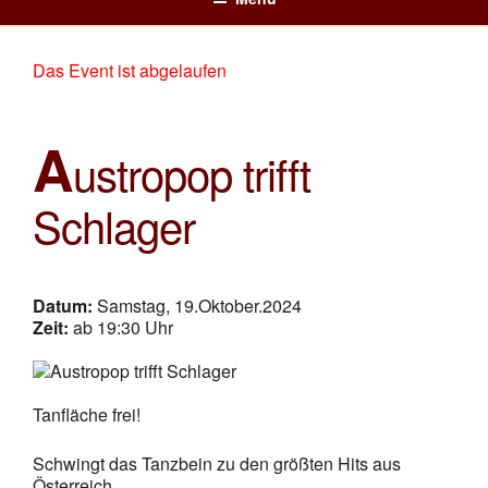
NICKIS RESTAURANT – 3950
Nickis Cafe Restaurant – 3950 Gmünd – Waldviertel – NÖ
Zum
GMÜND – WALDVIERTEL
Inhalt
springen
Das Event ist abgelaufen
A
ustropop trifft
Schlager
Datum:
Samstag, 19.Oktober.2024
Zeit:
ab 19:30 Uhr
Tanfläche frei!
Schwingt das Tanzbein zu den größten Hits aus
Österreich.