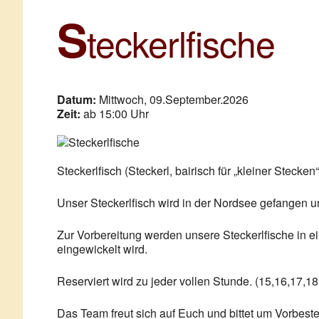
Zum
S
NICKIS RESTAURA
Nickis Cafe Restaurant – 3950 Gmünd – Waldvierte
Inhalt
teckerlfische
springen
Datum:
Mittwoch, 09.September.2026
Zeit:
ab 15:00 Uhr
Steckerlfisch (Steckerl, bairisch für „kleiner Stecken“
Unser Steckerlfisch wird in der Nordsee gefangen u
Zur Vorbereitung werden unsere Steckerlfische in e
eingewickelt wird.
Reserviert wird zu jeder vollen Stunde. (15,16,17,18
Das Team freut sich auf Euch und bittet um Vorbeste