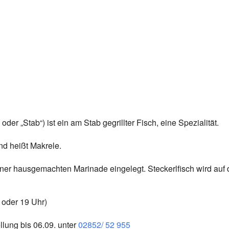
NT – 3950 GMÜND – 
l – NÖ
 oder „Stab“) ist ein am Stab gegrillter Fisch, eine Spezialität.
nd heißt Makrele.
iner hausgemachten Marinade eingelegt. Steckerlfisch wird auf
 oder 19 Uhr)
llung bis 06.09. unter
02852/ 52 955