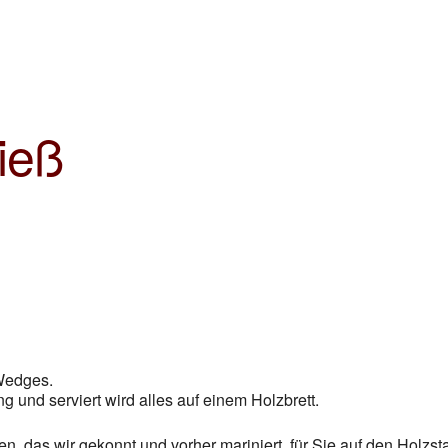
NT – 3950 GMÜND – 
l – NÖ
ieß
Wedges.
 und serviert wird alles auf einem Holzbrett.
n, das wir gekonnt und vorher mariniert, für Sie auf den Holzst