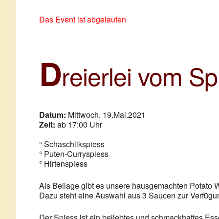
Zum
NICKIS RESTAURA
Nickis Cafe Restaurant – 3950 Gmünd – Waldvierte
Inhalt
Das Event ist abgelaufen
springen
D
reierlei vom Sp
Datum:
Mittwoch, 19.Mai.2021
Zeit:
ab 17:00 Uhr
° Schaschlikspiess
° Puten-Curryspiess
° Hirtenspiess
Als Beilage gibt es unsere hausgemachten Potato 
Dazu steht eine Auswahl aus 3 Saucen zur Verfügung
Der Spiess ist ein beliebtes und schmackhaftes Esse